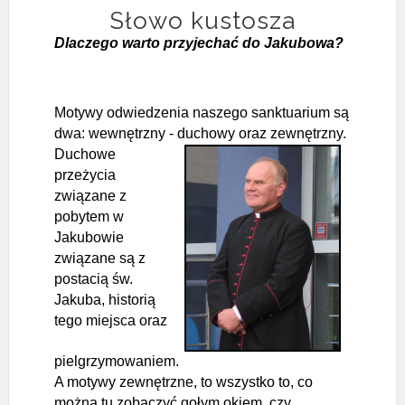
Słowo kustosza
Dlaczego warto przyjechać do Jakubowa?
Motywy odwiedzenia naszego sanktuarium są
dwa: wewnętrzny - duchowy
oraz zewnętrzny.
Duchowe
przeżycia
związane z
pobytem w
Jakubowie
związane są z
postacią św.
Jakuba, historią
tego miejsca oraz
pielgrzymowaniem.
A motywy zewnętrzne, to wszystko to, co
można tu zobaczyć gołym okiem, czy