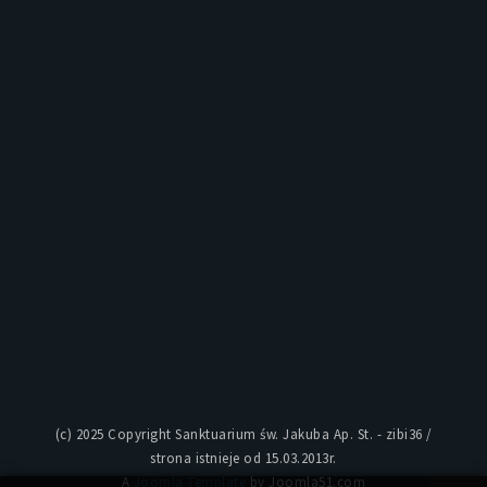
(c) 2025 Copyright Sanktuarium św. Jakuba Ap. St. - zibi36 /
strona istnieje od 15.03.2013r.
A
Joomla Template
by Joomla51.com