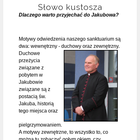
Słowo kustosza
Dlaczego warto przyjechać do Jakubowa?
Motywy odwiedzenia naszego sanktuarium są
dwa: wewnętrzny - duchowy
oraz zewnętrzny.
Duchowe
przeżycia
związane z
pobytem w
Jakubowie
związane są z
postacią św.
Jakuba, historią
tego miejsca oraz
pielgrzymowaniem.
A motywy zewnętrzne, to wszystko to, co
można tu zobaczyć gołym okiem, czy