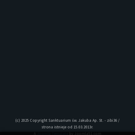
(c) 2025 Copyright Sanktuarium św. Jakuba Ap. St. - zibi36 /
strona istnieje od 15.03.2013r.
A
Joomla Template
by Joomla51.com