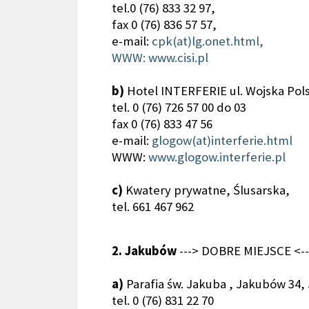
tel.0 (76) 833 32 97,
fax 0 (76) 836 57 57,
e-mail:
cpk(at)lg.onet.html
,
WWW:
www.cisi.pl
b)
Hotel INTERFERIE ul. Wojska Pol
tel. 0 (76) 726 57 00 do 03
fax 0 (76) 833 47 56
e-mail:
glogow(at)interferie.html
WWW:
www.glogow.interferie.pl
c)
Kwatery prywatne, Ślusarska,
tel. 661 467 962
2. Jakubów
---> DOBRE MIEJSCE <--
a)
Parafia św. Jakuba , Jakubów 34,
tel. 0 (76) 831 22 70