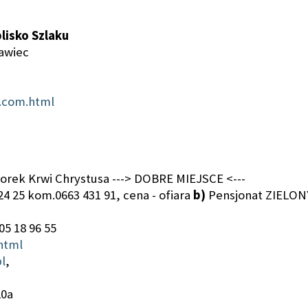
blisko Szlaku
ławiec
x.com.html
rek Krwi Chrystusa ---> DOBRE MIEJSCE <---
 24 25 kom.0663 431 91, cena - ofiara
b)
Pensjonat ZIELONY
05 18 96 55
html
l
,
20a