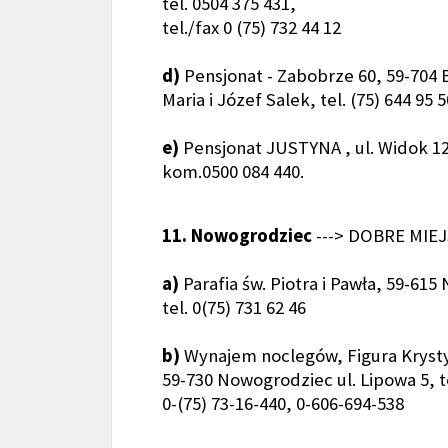
tel. 0504 375 431,
tel./fax 0 (75) 732 44 12
d)
Pensjonat - Zabobrze 60, 59-704 
Maria i Józef Salek, tel. (75) 644 95 5
e)
Pensjonat JUSTYNA , ul. Widok 12,
kom.0500 084 440.
11. Nowogrodziec
---> DOBRE MIEJ
a)
Parafia św. Piotra i Pawła, 59-615
tel. 0(75) 731 62 46
b)
Wynajem noclegów, Figura Kryst
59-730 Nowogrodziec ul. Lipowa 5, t
0-(75) 73-16-440, 0-606-694-538