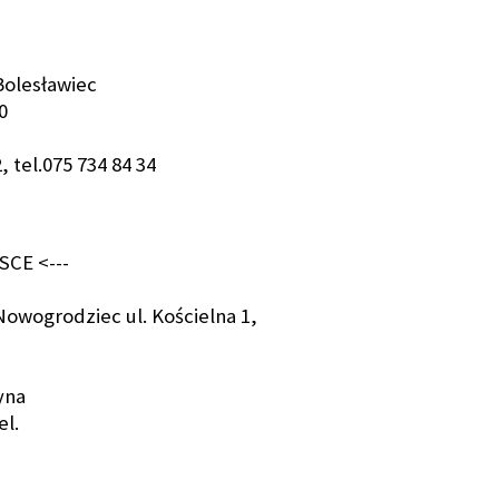
Bolesławiec
0
 tel.075 734 84 34
SCE <---
 Nowogrodziec ul. Kościelna 1,
yna
el.