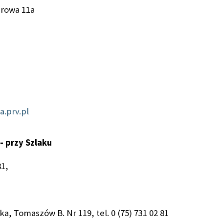
erowa 11a
.prv.pl
- przy Szlaku
81,
, Tomaszów B. Nr 119, tel. 0 (75) 731 02 81