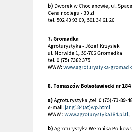
b)
Dworek w Chocianowie, ul. Spac
Cena noclegu - 30 zł
tel. 502 40 93 09, 501 34 61 26
7. Gromadka
Agroturystyka - Józef Krzysiek
ul. Norwida 1, 59-706 Gromadka
tel. 0 (75) 7382 375
WWW:
www.agroturystyka-gromadka
8. Tomaszów Bolesławiecki nr 184 
a)
Agroturystyka ,tel. 0 (75)-73-89-4
e-mail:
jang184(at)wp.html
WWW :
www.agroturystyka184.pl.tl
,
b)
Agroturystyka Weronika Polkowska