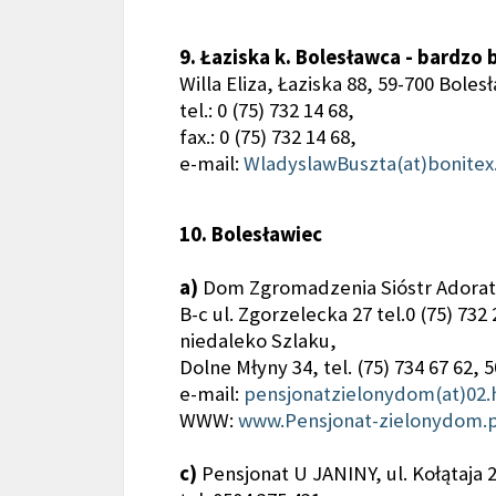
9. Łaziska k. Bolesławca - bardzo 
Willa Eliza, Łaziska 88, 59-700 Boles
tel.: 0 (75) 732 14 68,
fax.: 0 (75) 732 14 68,
e-mail:
WladyslawBuszta(at)bonite
10. Bolesławiec
a)
Dom Zgromadzenia Sióstr Adorato
B-c ul. Zgorzelecka 27 tel.0 (75) 732
niedaleko Szlaku,
Dolne Młyny 34, tel. (75) 734 67 62, 5
e-mail:
pensjonatzielonydom(at)02.
WWW:
www.Pensjonat-zielonydom.p
c)
Pensjonat U JANINY, ul. Kołątaja 