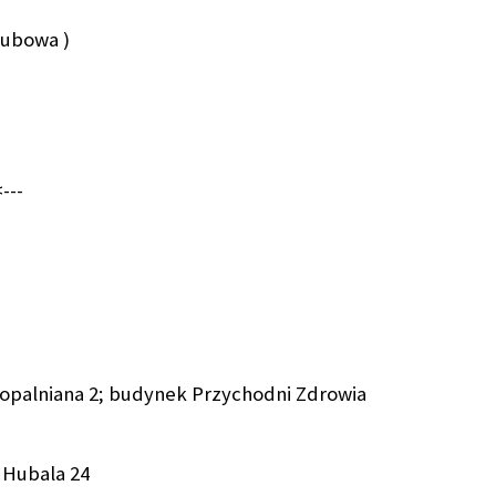
kubowa )
---
 Kopalniana 2; budynek Przychodni Zdrowia
 Hubala 24