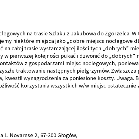
legowych na trasie Szlaku z Jakubowa do Zgorzelca. W t
emy niektóre miejsca jako „dobre miejsca noclegowe dl
ć na całej trasie wystarczającej ilości tych „dobrych” mi
y w pierwszej kolejności pukać i dzwonić do „dobrych” 
kontaktów z gospodarzami miejsc noclegowych, ponieważ
zyszłe traktowanie następnych pielgrzymów. Zwłaszcza p
 kwestii wynagrodzenia za poniesione koszty. Uwaga. B
liwość korzystania wszystkich w/w miejsc ostatecznie z
ata L. Novarese 2, 67-200 Głogów,