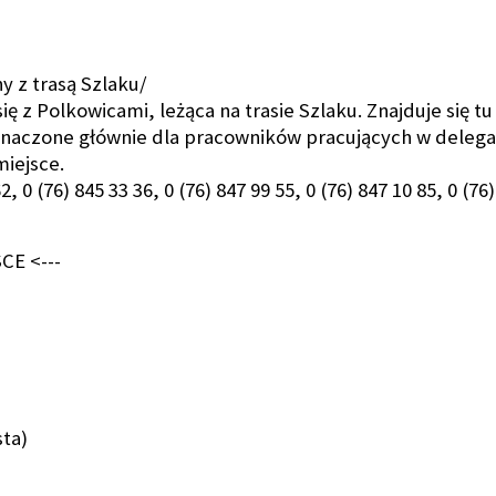
 z trasą Szlaku/
ę z Polkowicami, leżąca na trasie Szlaku. Znajduje się 
naczone głównie dla pracowników pracujących w delegacji
miejsce.
, 0 (76) 845 33 36, 0 (76) 847 99 55, 0 (76) 847 10 85, 0 (76
CE <---
ta)