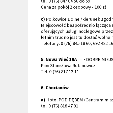
tel. 0 (76) 847 04 56 do 59
Cena za pokój 2 osobowy - 100 zł
c)
Polkowice Dolne /kierunek zgodny
Miejscowość bezpośrednio łącząca si
oferujących usługi noclegowe przez
letnim trudno jest tu dostać wolne 
Telefony: 0 (76) 845 18 60, 692 422 162
5. Nowa Wieś 19A
---> DOBRE MIEJS
Pani Stanisława Rubinowicz
Tel. 0 (76) 817 13 11
6. Chocianów
a)
Hotel POD DĘBEM (Centrum mias
tel. 0 (76) 818 47 91