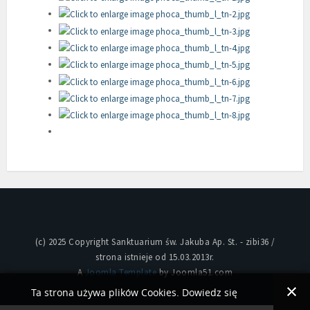
(c) 2025 Copyright Sanktuarium św. Jakuba Ap. St. - zibi36 /
strona istnieje od 15.03.2013r.
A
Joomla Template
by Joomla51.com
Ta strona używa plików Cookies. Dowiedz się