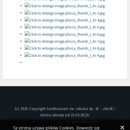
(c) 2025 Copyright Sanktuarium św. Jakuba Ap. St. - zibi36 /
strona istnieje od 15.03.2013r.
A
Joomla Template
by Joomla51.com
Ta strona używa plików Cookies. Dowiedz się