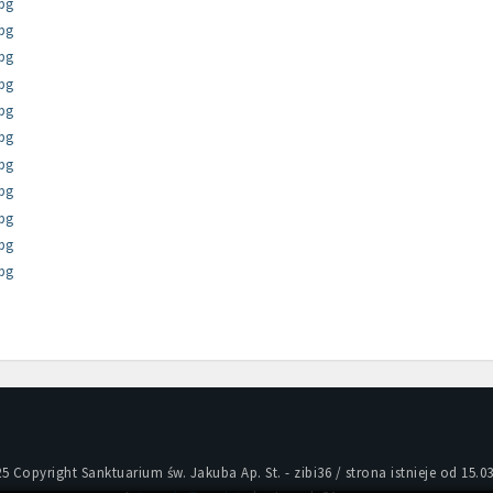
25 Copyright Sanktuarium św. Jakuba Ap. St. - zibi36 / strona istnieje od 15.03